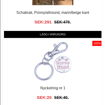
Schabrak, Ponny/allround, marin/beige kant
SEK:
291
SEK:
479
:-
:-
LÄGG I VARUKORG
-50%
Nyckelring nr 1
SEK:
20
SEK:
40
:-
:-