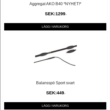
Aggregat AKO B40 *NYHET!*
SEK:
1299
:-
LÄGG I VARUKORG
Balansspö Sport svart
SEK:
449
:-
LÄGG I VARUKORG