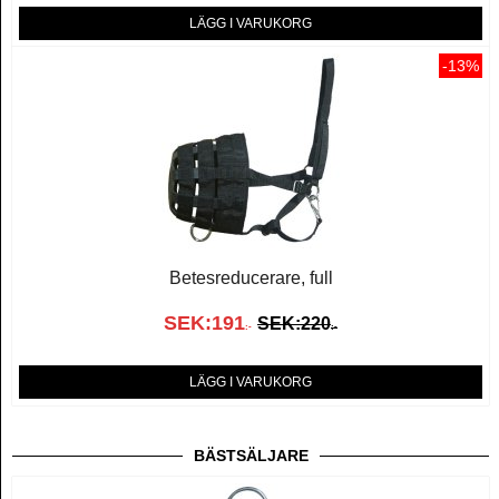
LÄGG I VARUKORG
-13%
Betesreducerare, full
SEK:
191
SEK:
220
:-
:-
LÄGG I VARUKORG
BÄSTSÄLJARE