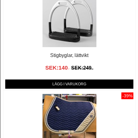
Stigbyglar, lättvikt
SEK:
140
SEK:
249
:-
:-
LÄGG I VARUKORG
-39%