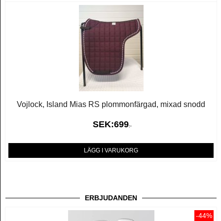
Vojlock, Island Mias RS plommonfärgad, mixad snodd
SEK:
699
:-
LÄGG I VARUKORG
ERBJUDANDEN
-44%