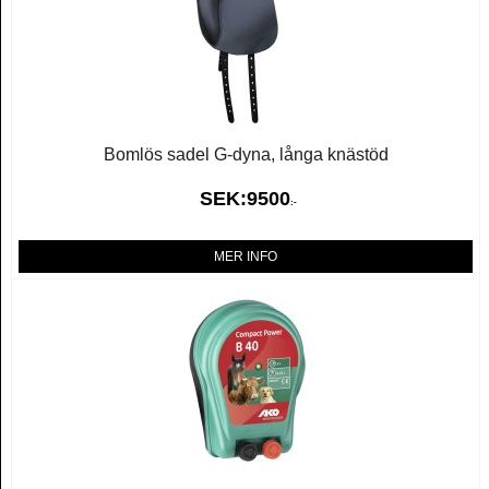
Bomlös sadel G-dyna, långa knästöd
SEK:
9500
:-
MER INFO