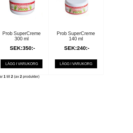
Prob SuperCreme
Prob SuperCreme
300 ml
140 ml
SEK:350:-
SEK:240:-
LÄGG I VARUKORG
LÄGG I VARUKORG
ar
1
till
2
(av
2
produkter)