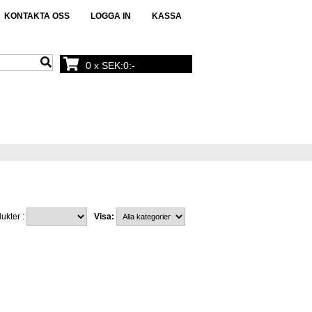
KONTAKTA OSS
LOGGA IN
KASSA
0 x SEK:0:-
ukter :
Visa: