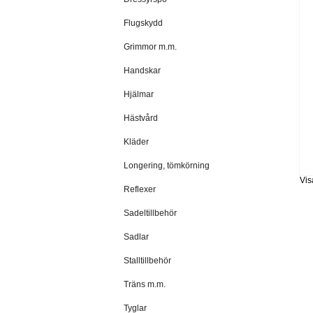
Flugskydd
Grimmor m.m.
Handskar
Hjälmar
Hästvård
Kläder
Longering, tömkörning
Vis
Reflexer
Sadeltillbehör
Sadlar
Stalltillbehör
Träns m.m.
Tyglar