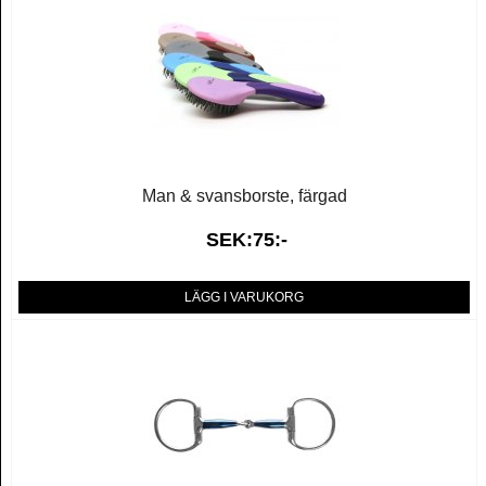
Man & svansborste, färgad
SEK:75:-
LÄGG I VARUKORG